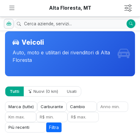
Alta Floresta, MT
Veicoli
Auto, moto e utilitari dei rivenditori di Alta
Floresta
Tutti
Nuovi (0 km)
Usati
Filtra